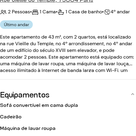
2 Pessoas
•
1 Cama
•
1 Casa de banho
•
4º andar
Último andar
Este apartamento de 43 m², com 2 quartos, está localizado
na rue Vieille du Temple, no 4º arrondissement, no 4º andar
de um edifício do século XVIII sem elevador, e pode
acomodar 2 pessoas. Este apartamento está equipado com:
uma máquina de lavar roupa, uma máquina de lavar louça,
acesso ilimitado à Internet de banda larga com Wi-Fi, um
telefone, um sistema de som, televisão e canais por cabo. O
edifício do século XVIII não tem elevador e está equipado
com: um código de entrada, um porteiro.
Equipamentos
Sofá convertível em cama dupla
Cadeirão
Máquina de lavar roupa