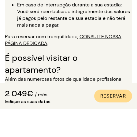
Em caso de interrupção durante a sua estadia:
Você será reembolsado integralmente dos valores
já pagos pelo restante da sua estadia e não terá
mais nada a pagar.
Para reservar com tranquilidade,
CONSULTE NOSSA
PÁGINA DEDICADA
.
É possível visitar o
apartamento?
Além das numerosas fotos de qualidade profissional
presentes em todos os nossos anúncios, uma visita
2 049€
virtual está disponível para a maioria dos nossos
/ mês
RESERVAR
imóveis. É o ideal para você se imaginar nos locais como
Indique as suas datas
se estivesse lá, sem precisar se deslocar!
Para uma estadia de mais de 5 meses, você tem a
opção, no momento da sua reserva, de solicitar uma
visita ao imóvel na presença de um de nossos