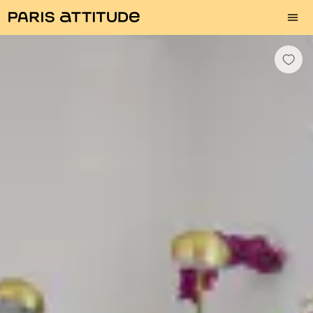
Fotos
Descrição
Equipamentos
Divisões
Serviços
Bairro