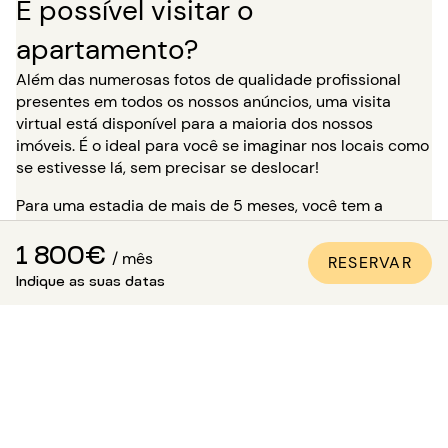
É possível visitar o
apartamento?
Além das numerosas fotos de qualidade profissional
presentes em todos os nossos anúncios, uma visita
virtual está disponível para a maioria dos nossos
imóveis. É o ideal para você se imaginar nos locais como
se estivesse lá, sem precisar se deslocar!
Para uma estadia de mais de 5 meses, você tem a
opção, no momento da sua reserva, de solicitar uma
1 800€
visita ao imóvel na presença de um de nossos
/ mês
RESERVAR
consultores. Atenção: enquanto aguarda essa visita, o
Indique as suas datas
imóvel não está reservado para você e permanece
disponível para outros locatários.
Como ter certeza de que o
apartamento é fiel às fotos?
A Paris Attitude garante a qualidade e a conformidade