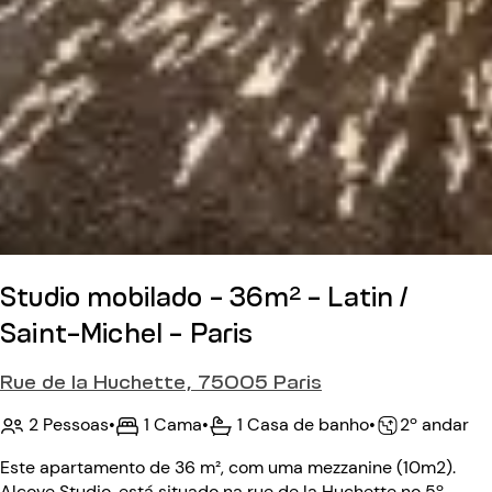
Studio mobilado - 36m² - Latin /
Saint-Michel - Paris
Rue de la Huchette, 75005 Paris
2 Pessoas
•
1 Cama
•
1 Casa de banho
•
2º andar
Este apartamento de 36 m², com uma mezzanine (10m2).
Alcove Studio, está situado na rue de la Huchette no 5º