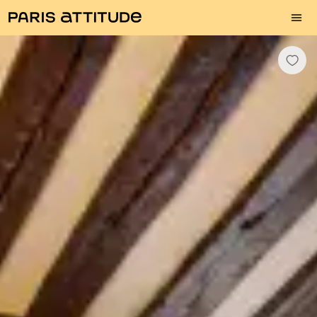
Fotos
Descrição
Equipamentos
Divisões
Serviços
Bairro