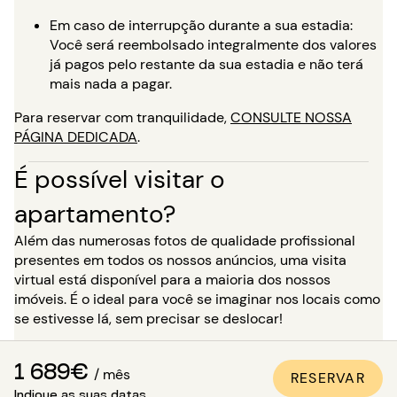
Em caso de interrupção durante a sua estadia:
Você será reembolsado integralmente dos valores
já pagos pelo restante da sua estadia e não terá
mais nada a pagar.
Para reservar com tranquilidade,
CONSULTE NOSSA
PÁGINA DEDICADA
.
É possível visitar o
apartamento?
Além das numerosas fotos de qualidade profissional
presentes em todos os nossos anúncios, uma visita
virtual está disponível para a maioria dos nossos
imóveis. É o ideal para você se imaginar nos locais como
se estivesse lá, sem precisar se deslocar!
Para uma estadia de mais de 5 meses, você tem a
1 689€
opção, no momento da sua reserva, de solicitar uma
/ mês
RESERVAR
visita ao imóvel na presença de um de nossos
Indique as suas datas