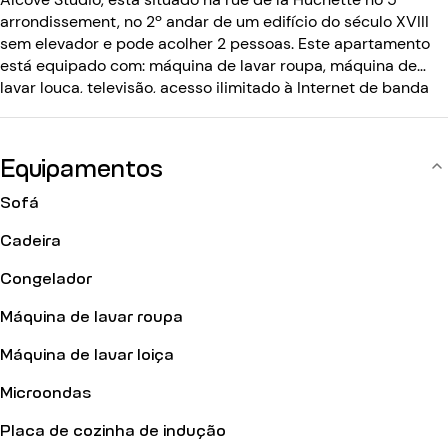
arrondissement, no 2º andar de um edifício do século XVIII
sem elevador e pode acolher 2 pessoas. Este apartamento
está equipado com: máquina de lavar roupa, máquina de
lavar louça, televisão, acesso ilimitado à Internet de banda
larga com wifi, canais por cabo. O edifício do século XVIII não
tem elevador e está equipado com um código de entrada,
intercomunicador e chave magnética.
Equipamentos
Sofá
Cadeira
Congelador
Máquina de lavar roupa
Máquina de lavar loiça
Microondas
Placa de cozinha de indução