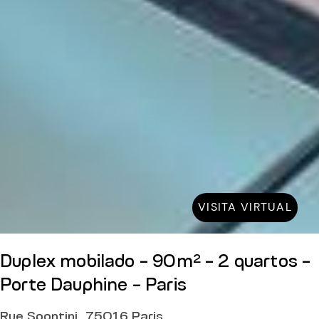
VISITA VIRTUAL
Duplex mobilado - 90m² - 2 quartos -
Porte Dauphine - Paris
Rue Spontini, 75016 Paris