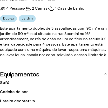
4 Pessoas
•
2 Camas
•
1 Casa de banho
Duplex
Jardim
Este apartamento duplex de 3 assoalhadas com 90 m² e um
jardim de 50 m² está situado na rue Spontini no 16º
arrondissement, no rés do chão de um edifício do século XX
e tem capacidade para 4 pessoas. Este apartamento está
equipado com: uma máquina de lavar roupa, uma máquina
de lavar louça, canais por cabo, televisão, acesso ilimitado à
internet de banda larga com wifi, um sistema de som, uma
lareira decorativa e um churrasco a gás. O edifício do século
XX está equipado com: um código de entrada, um
Equipamentos
intercomunicador.
Sofá
Cadeira de bar
Lareira decorativa