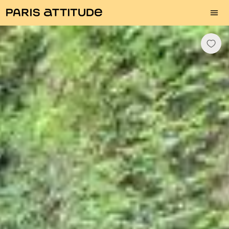
Fotos
Descrição
Equipamentos
Divisões
Serviços
Bairro