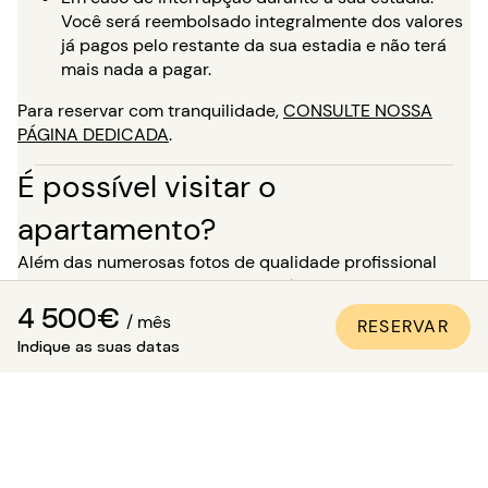
Você será reembolsado integralmente dos valores
já pagos pelo restante da sua estadia e não terá
mais nada a pagar.
Para reservar com tranquilidade,
CONSULTE NOSSA
PÁGINA DEDICADA
.
É possível visitar o
apartamento?
Além das numerosas fotos de qualidade profissional
presentes em todos os nossos anúncios, uma visita
4 500€
virtual está disponível para a maioria dos nossos
/ mês
RESERVAR
imóveis. É o ideal para você se imaginar nos locais como
Indique as suas datas
se estivesse lá, sem precisar se deslocar!
Para uma estadia de mais de 5 meses, você tem a
opção, no momento da sua reserva, de solicitar uma
visita ao imóvel na presença de um de nossos
consultores. Atenção: enquanto aguarda essa visita, o