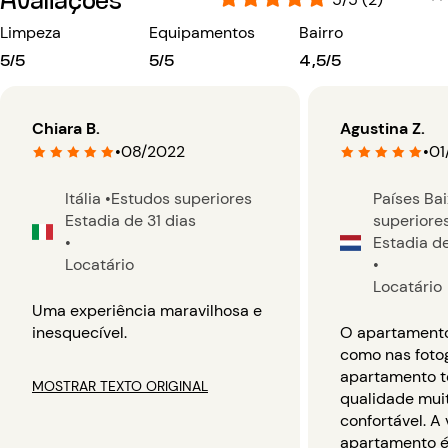
Limpeza
Equipamentos
Bairro
5/5
5/5
4,5/5
Chiara B.
Agustina Z.
•
08/2022
•
01
Itália
•
Estudos superiores
Países Ba
Estadia de 31 dias
superiore
•
Estadia d
Locatário
•
Locatário
Uma experiência maravilhosa e
inesquecível.
O apartament
como nas fotog
apartamento 
MOSTRAR TEXTO ORIGINAL
qualidade mui
confortável. A 
apartamento é