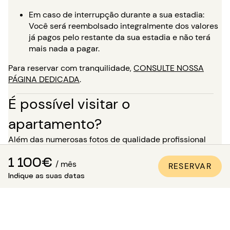
Em caso de interrupção durante a sua estadia:
Você será reembolsado integralmente dos valores
já pagos pelo restante da sua estadia e não terá
mais nada a pagar.
Para reservar com tranquilidade,
CONSULTE NOSSA
PÁGINA DEDICADA
.
É possível visitar o
apartamento?
Além das numerosas fotos de qualidade profissional
presentes em todos os nossos anúncios, uma visita
1 100€
virtual está disponível para a maioria dos nossos
/ mês
RESERVAR
imóveis. É o ideal para você se imaginar nos locais como
Indique as suas datas
se estivesse lá, sem precisar se deslocar!
Para uma estadia de mais de 5 meses, você tem a
opção, no momento da sua reserva, de solicitar uma
visita ao imóvel na presença de um de nossos