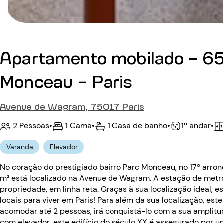
Apartamento mobilado - 65
Monceau - Paris
Avenue de Wagram, 75017 Paris
2 Pessoas
•
1 Cama
•
1 Casa de banho
•
•
1º andar
Varanda
Elevador
No coração do prestigiado bairro Parc Monceau, no 17º arro
m² está localizado na Avenue de Wagram. A estação de met
propriedade, em linha reta. Graças à sua localização ideal,
locais para viver em Paris! Para além da sua localização, es
acomodar até 2 pessoas, irá conquistá-lo com a sua amplitud
com elevador, este edifício do século XX é assegurado por u