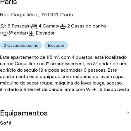
Paris
Rue Coquillière, 75001 Paris
6 Pessoas
•
4 Camas
•
2 Casas de banho
•
Elevador
•
3º andar
2 Casas de banho
Elevador
Este apartamento de 115 m², com 4 quartos, está localizado
na rue Coquilliere no 1º arrondissement, no 3º andar de um
edifício do século 19 e pode acomodar 6 pessoas. Este
apartamento está equipado com: máquina de lavar roupa,
máquina de secar roupa, máquina de lavar louça, acesso
ilimitado à Internet de banda larga com Wi-Fi. Situado perto
da Grande Poste du Louvre, da Rue Montorgueil e do Museu
do Louvre. O edifício do século XIX está equipado com um
elevador, código de entrada e intercomunicador.
Equipamentos
Sofá