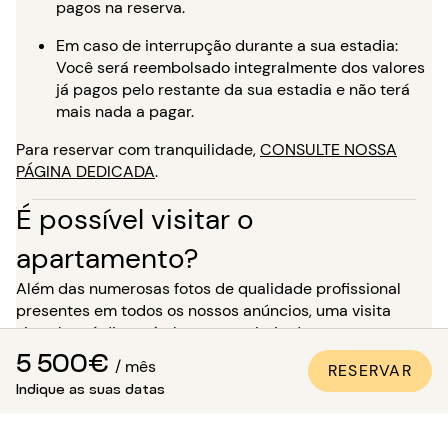
pagos na reserva.
Em caso de interrupção durante a sua estadia:
Você será reembolsado integralmente dos valores
já pagos pelo restante da sua estadia e não terá
mais nada a pagar.
Para reservar com tranquilidade,
CONSULTE NOSSA
PÁGINA DEDICADA
.
É possível visitar o
apartamento?
Além das numerosas fotos de qualidade profissional
presentes em todos os nossos anúncios, uma visita
virtual está disponível para a maioria dos nossos
imóveis. É o ideal para você se imaginar nos locais como
5 500€
/ mês
RESERVAR
se estivesse lá, sem precisar se deslocar!
Indique as suas datas
Para uma estadia de mais de 5 meses, você tem a
opção, no momento da sua reserva, de solicitar uma