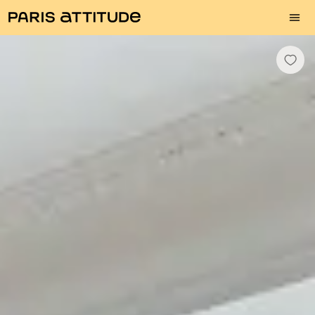
Fotos
Descrição
Equipamentos
Divisões
Serviços
Bairro