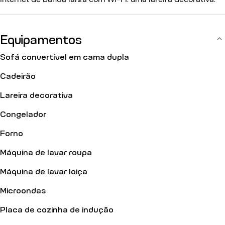
canais por cabo e televisão. O edifício do século XIX está
equipado com: um elevador, um código de entrada, um
intercomunicador.
Equipamentos
Sofá convertível em cama dupla
Cadeirão
Lareira decorativa
Congelador
Forno
Máquina de lavar roupa
Máquina de lavar loiça
Microondas
Placa de cozinha de indução