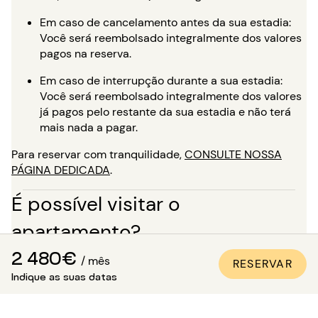
Em caso de cancelamento antes da sua estadia:
Você será reembolsado integralmente dos valores
pagos na reserva.
Em caso de interrupção durante a sua estadia:
Você será reembolsado integralmente dos valores
já pagos pelo restante da sua estadia e não terá
mais nada a pagar.
Para reservar com tranquilidade,
CONSULTE NOSSA
PÁGINA DEDICADA
.
É possível visitar o
apartamento?
Além das numerosas fotos de qualidade profissional
2 480€
/ mês
RESERVAR
presentes em todos os nossos anúncios, uma visita
Indique as suas datas
virtual está disponível para a maioria dos nossos
imóveis. É o ideal para você se imaginar nos locais como
se estivesse lá, sem precisar se deslocar!