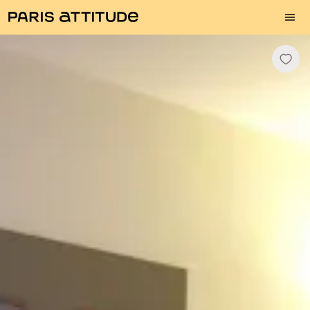
Fotos
Descrição
Equipamentos
Divisões
Serviços
Bairro