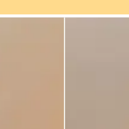
viços
Bairro