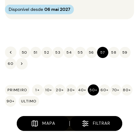
Disponível desde
06 mai 2027
50
51
52
53
54
55
56
57
58
59
60
PRIMEIRO
1+
10+
20+
30+
40+
50+
60+
70+
80+
90+
ULTIMO
MAPA
FILTRAR