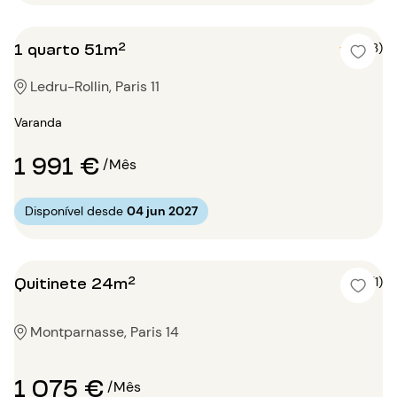
1 quarto 51m²
5 (3)
Ledru-Rollin, Paris 11
Varanda
1 991 €
/Mês
Disponível desde
04 jun 2027
Quitinete 24m²
4 (1)
Montparnasse, Paris 14
1 075 €
/Mês