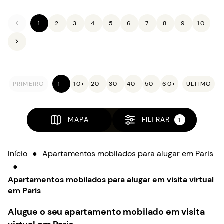
1
2
3
4
5
6
7
8
9
10
PRIMEIRO
1+
10+
20+
30+
40+
50+
60+
ULTIMO
MAPA
FILTRAR
1
Início
●
Apartamentos mobilados para alugar em Paris
●
Apartamentos mobilados para alugar em visita virtual
em Paris
Alugue o seu apartamento mobilado em visita