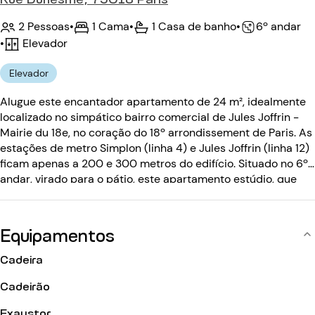
2 Pessoas
•
1 Cama
•
1 Casa de banho
•
6º andar
•
Elevador
Elevador
Alugue este encantador apartamento de 24 m², idealmente
localizado no simpático bairro comercial de Jules Joffrin -
Mairie du 18e, no coração do 18º arrondissement de Paris. As
estações de metro Simplon (linha 4) e Jules Joffrin (linha 12)
ficam apenas a 200 e 300 metros do edifício. Situado no 6º
andar, virado para o pátio, este apartamento estúdio, que
pode acolher até 2 pessoas, conquistá-lo-á pela sua
luminosidade, calma e mobiliário de qualidade. O edifício,
que data do século XX, está protegido por um código de
Equipamentos
entrada e tem um elevador.
Cadeira
Cadeirão
Exaustor