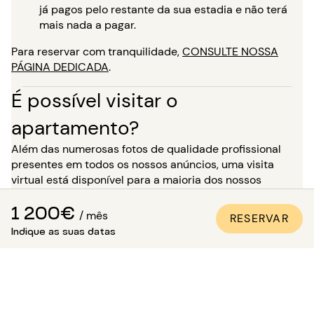
já pagos pelo restante da sua estadia e não terá
mais nada a pagar.
Para reservar com tranquilidade,
CONSULTE NOSSA
PÁGINA DEDICADA
.
É possível visitar o
apartamento?
Além das numerosas fotos de qualidade profissional
presentes em todos os nossos anúncios, uma visita
virtual está disponível para a maioria dos nossos
imóveis. É o ideal para você se imaginar nos locais como
1 200€
se estivesse lá, sem precisar se deslocar!
/ mês
RESERVAR
Indique as suas datas
Para uma estadia de mais de 5 meses, você tem a
opção, no momento da sua reserva, de solicitar uma
visita ao imóvel na presença de um de nossos
consultores. Atenção: enquanto aguarda essa visita, o
imóvel não está reservado para você e permanece