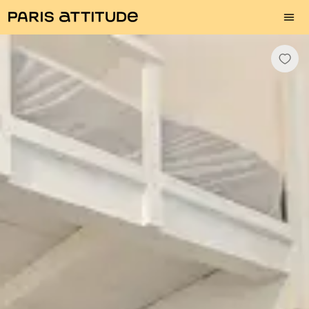
Fotos
Descrição
Equipamentos
Divisões
Serviços
Bairro