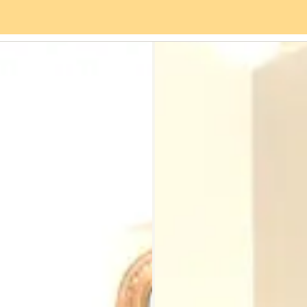
viços
Bairro