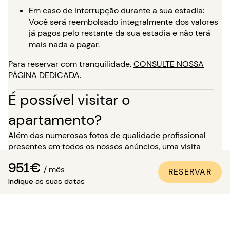
Em caso de interrupção durante a sua estadia:
Você será reembolsado integralmente dos valores
já pagos pelo restante da sua estadia e não terá
mais nada a pagar.
Para reservar com tranquilidade,
CONSULTE NOSSA
PÁGINA DEDICADA
.
É possível visitar o
apartamento?
Além das numerosas fotos de qualidade profissional
presentes em todos os nossos anúncios, uma visita
virtual está disponível para a maioria dos nossos
951€
imóveis. É o ideal para você se imaginar nos locais como
/ mês
RESERVAR
se estivesse lá, sem precisar se deslocar!
Indique as suas datas
Para uma estadia de mais de 5 meses, você tem a
opção, no momento da sua reserva, de solicitar uma
visita ao imóvel na presença de um de nossos