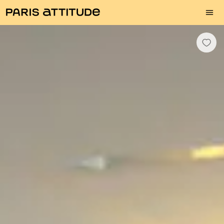
Fotos
Descrição
Equipamentos
Divisões
Serviços
Bairro