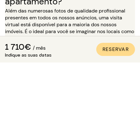
apartamento?
Além das numerosas fotos de qualidade profissional
presentes em todos os nossos anúncios, uma visita
virtual está disponível para a maioria dos nossos
imóveis. É o ideal para você se imaginar nos locais como
se estivesse lá, sem precisar se deslocar!
1 710€
/ mês
RESERVAR
Para uma estadia de mais de 5 meses, você tem a
Indique as suas datas
opção, no momento da sua reserva, de solicitar uma
visita ao imóvel na presença de um de nossos
consultores. Atenção: enquanto aguarda essa visita, o
imóvel não está reservado para você e permanece
disponível para outros locatários.
Como ter certeza de que o
apartamento é fiel às fotos?
A Paris Attitude garante a qualidade e a conformidade
de cada imóvel:
Todos os apartamentos são visitados,