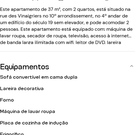
Este apartamento de 37 m², com 2 quartos, está situado na
rue des Vinaigriers no 10º arrondissement, no 4º andar de
um edifício do século 19 sem elevador, e pode acomodar 2
pessoas. Este apartamento está equipado com: máquina de
lavar roupa, secador de roupa, televisão, acesso à internet
de banda larga ilimitada com wifi, leitor de DVD, lareira
decorativa. O edifício do século XIX não tem elevador e está
equipado com: um código de entrada, um intercomunicador
e um porteiro.
Equipamentos
Sofá convertível em cama dupla
Lareira decorativa
Forno
Máquina de lavar roupa
Placa de cozinha de indução
Frigorífico