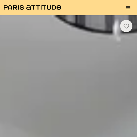
Fotos
Descrição
Equipamentos
Divisões
Serviços
Bairro