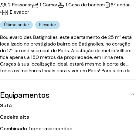
2 Pessoas
•
1 Cama
•
1 Casa de banho
•
6º andar
•
Elevador
Último andar
Elevador
Boulevard des Batignolles, este apartamento de 25 m² está
localizado no prestigiado bairro de Batignolles, no coração
do 17º arrondissement de Paris. A estação de metro Villiers
fica apenas a 150 metros da propriedade, em linha reta.
Graças à sua localização ideal, estará mesmo à porta de
todos os melhores locais para viver em Paris! Para além da
sua localização, este apartamento de 1 quarto, que pode
acomodar até 2 pessoas, irá conquistá-lo com a sua
luminosidade e calma. Situado no 6º andar com elevador,
Equipamentos
este edifício anterior ao século XX está protegido por um
porteiro e um código de entrada.
Sofá
Cadeira alta
Combinado forno-microondas