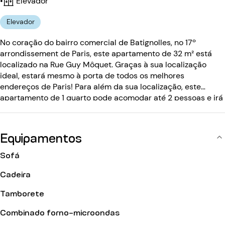
•
Elevador
Elevador
No coração do bairro comercial de Batignolles, no 17º
arrondissement de Paris, este apartamento de 32 m² está
localizado na Rue Guy Môquet. Graças à sua localização
ideal, estará mesmo à porta de todos os melhores
endereços de Paris! Para além da sua localização, este
apartamento de 1 quarto pode acomodar até 2 pessoas e irá
conquistá-lo com a sua luminosidade e calma. Situado no 2º
andar com elevador, o edifício anterior ao século XX está
protegido por um código de entrada.
Equipamentos
Sofá
Cadeira
Tamborete
Combinado forno-microondas