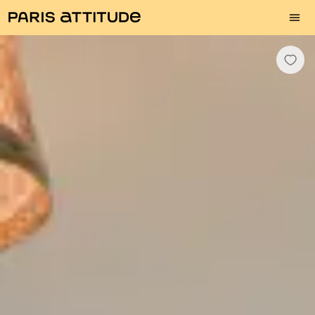
Fotos
Descrição
Equipamentos
Divisões
Serviços
Bairro