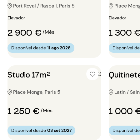
Port Royal / Raspail, Paris 5
Place Mong
Elevador
Elevador
2 900 €
1 300 
/Mês
Disponível desde
11 ago 2026
Disponível d
Studio 17m²
Quitinet
5 (2)
Place Monge, Paris 5
Latin / Sai
1 250 €
1 000 
/Mês
Disponível desde
03 set 2027
Disponível d