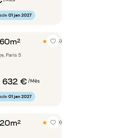
esde
01 jan 2027
o 60m²
4.6 (5)
e, Paris 5
 632 €
/Mês
esde
01 jan 2027
o 20m²
4.9 (9)