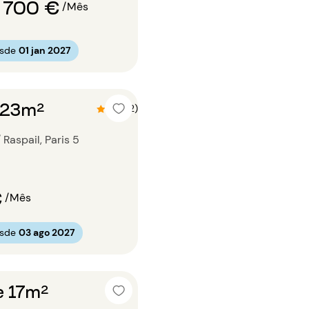
 700 €
/Mês
esde
01 jan 2027
o 23m²
4.5 (2)
 Raspail, Paris 5
€
/Mês
esde
03 ago 2027
e 17m²