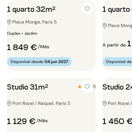
1 quarto 32m²
1 quarto
Place Monge, Paris 5
Place Mong
Duplex • Jardim
1
1 849 €
A partir de
/Mês
Disponível desde
04 jun 2027
Disponível d
Studio 31m²
Studio 
4.5 (2)
Port Royal / Raspail, Paris 5
Port Royal /
1 129 €
1 450 
/Mês