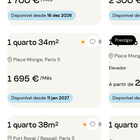
Disponível desde
16 dez 2026
Disponível d
1 quarto 34m²
1 quart
Prestígio
4.8 (10)
Place Mong
Place Monge, Paris 5
Elevador
1 695 €
/Mês
2
A partir de
Disponível desde
11 jan 2027
Disponível d
1 quarto 38m²
1 quart
4.8 (4)
Port Royal / Raspail, Paris 5