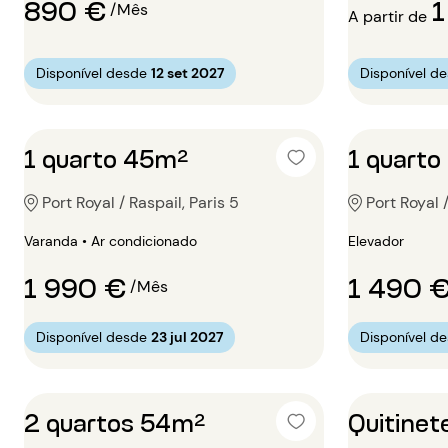
890 €
1
/Mês
A partir de
Disponível desde
12 set 2027
Disponível d
1 quarto 45m²
1 quart
Port Royal / Raspail, Paris 5
Port Royal /
Varanda • Ar condicionado
Elevador
1 990 €
1 490 
/Mês
Disponível desde
23 jul 2027
Disponível d
2 quartos 54m²
Quitinet