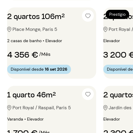
2 quartos 106m²
2 quart
Prestígio
Place Monge, Paris 5
Port Royal /
2 casas de banho • Elevador
Elevador
4 356 €
3 200 
/Mês
Disponível desde
16 set 2026
Disponível d
1 quarto 46m²
2 quart
Port Royal / Raspail, Paris 5
Jardin des 
Varanda • Elevador
Elevador
1 700 €
2 300 
/Mês