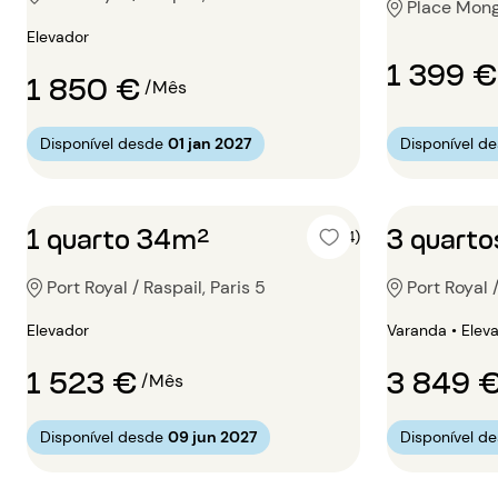
Place Mong
Elevador
1 399 €
1 850 €
/Mês
Disponível desde
01 jan 2027
Disponível d
1 quarto 34m²
3 quart
5 (4)
Port Royal / Raspail, Paris 5
Port Royal /
Elevador
Varanda • Elev
1 523 €
3 849 
/Mês
Disponível desde
09 jun 2027
Disponível d