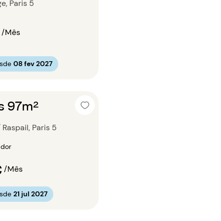
e, Paris 5
/Mês
esde
08 fev 2027
os 97m²
 Raspail, Paris 5
ador
€
/Mês
esde
21 jul 2027