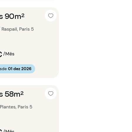
os 90m²
 Raspail, Paris 5
€
/Mês
esde
01 dez 2026
os 58m²
Plantes, Paris 5
€
/Mês