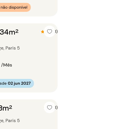
não disponível
o 34m²
4.7 (3)
e, Paris 5
/Mês
esde
02 jun 2027
38m²
5 (3)
e, Paris 5