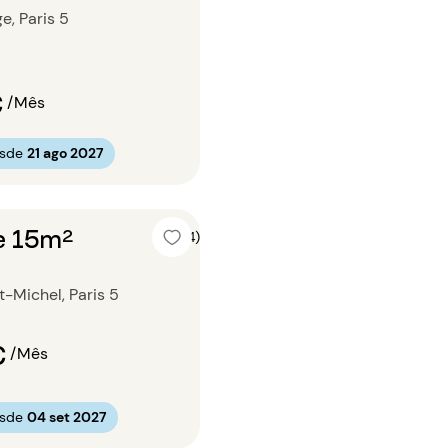
e, Paris 5
€
/Mês
esde
21 ago 2027
e 15m²
5 (4)
nt-Michel, Paris 5
€
/Mês
esde
04 set 2027