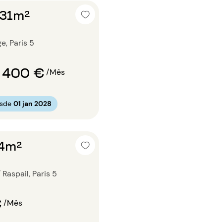
 31m²
e, Paris 5
 400 €
/Mês
esde
01 jan 2028
24m²
 Raspail, Paris 5
€
/Mês