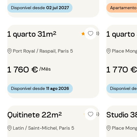
Disponível desde
02 jul 2027
Apartamento 
1 quarto 31m²
1 quart
4.7 (3)
Port Royal / Raspail, Paris 5
Place Mong
1 760 €
1 770 €
/Mês
Disponível desde
11 ago 2026
Disponível d
Quitinete 22m²
Studio 
5 (6)
Latin / Saint-Michel, Paris 5
Place Mong