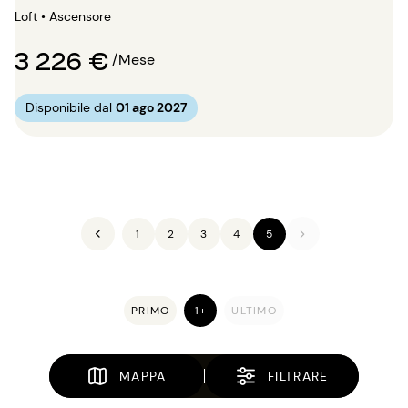
Loft • Ascensore
3 226 €
/Mese
Disponibile dal
01 ago 2027
1
2
3
4
5
PRIMO
1+
ULTIMO
MAPPA
FILTRARE