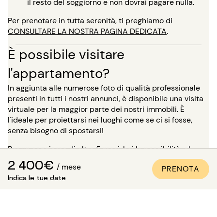
il resto del soggiorno e non dovrai pagare nulla.
Per prenotare in tutta serenità, ti preghiamo di
CONSULTARE LA NOSTRA PAGINA DEDICATA
.
È possibile visitare
l'appartamento?
In aggiunta alle numerose foto di qualità professionale
presenti in tutti i nostri annunci, è disponibile una visita
virtuale per la maggior parte dei nostri immobili. È
l'ideale per proiettarsi nei luoghi come se ci si fosse,
senza bisogno di spostarsi!
Per un soggiorno di oltre 5 mesi, hai la possibilità, al
momento della prenotazione, di richiedere di visitare
2 400€
/ mese
PRENOTA
l'immobile in presenza di uno dei nostri consulenti.
Indica le tue date
Attenzione: in attesa di questa visita, l'alloggio non ti è
riservato e rimane disponibile per gli altri inquilini.
Come essere sicuri che