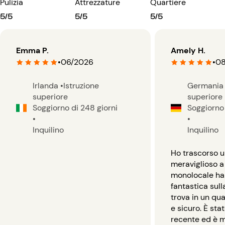
Pulizia
Attrezzature
Quartiere
5/5
5/5
5/5
Emma P.
Amely H.
•
06/2026
•
08
Irlanda
•
Istruzione
Germani
superiore
superiore
Soggiorno di 248 giorni
Soggiorno 
•
•
Inquilino
Inquilino
Ho trascorso u
meraviglioso a P
monolocale ha 
fantastica sulla
trova in un qua
e sicuro. È sta
recente ed è 