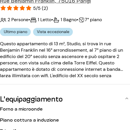
Rue Benjamin Franklin, 75016 Parigi
5/5 (2)
2 Persone
•
1 Letto
•
1 Bagno
•
7° piano
Ultimo piano
Vista eccezionale
Questo appartamento di 13 m², Studio, si trova in rue
Benjamin Franklin nel 16° arrondissement, al 7° piano di un
edificio del 20° secolo senza ascensore e può ospitare 2
persone, con vista sulla cima della Torre Eiffel. Questo
appartamento è dotato di: connessione internet a banda
larga illimitata con wifi. L'edificio del XX secolo senza
ascensore è dotato di: un codice d'ingresso, un citofono, una
portineria.
L'equipaggiamento
Forno a microonde
Piano cottura a induzione