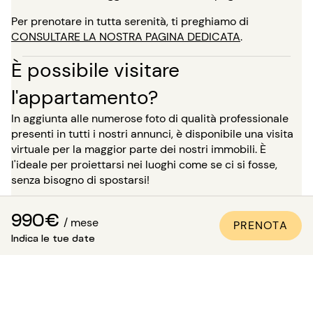
Per prenotare in tutta serenità, ti preghiamo di
CONSULTARE LA NOSTRA PAGINA DEDICATA
.
È possibile visitare
l'appartamento?
In aggiunta alle numerose foto di qualità professionale
presenti in tutti i nostri annunci, è disponibile una visita
virtuale per la maggior parte dei nostri immobili. È
l'ideale per proiettarsi nei luoghi come se ci si fosse,
senza bisogno di spostarsi!
Per un soggiorno di oltre 5 mesi, hai la possibilità, al
990€
momento della prenotazione, di richiedere di visitare
/ mese
PRENOTA
l'immobile in presenza di uno dei nostri consulenti.
Indica le tue date
Attenzione: in attesa di questa visita, l'alloggio non ti è
riservato e rimane disponibile per gli altri inquilini.
Come essere sicuri che