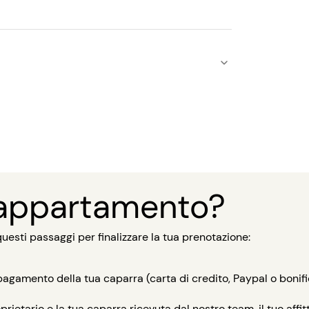
 appartamento?
esti passaggi per finalizzare la tua prenotazione:
pagamento della tua caparra (carta di credito, Paypal o bonifi
rietario e la tua caparra ricevuta dal nostro team, il tuo affi