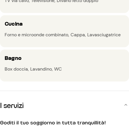
TV via cavo
Televisione
Divano letto doppio
Cucina
Forno e microonde combinato
Cappa
Lavasciugatrice
Bagno
Box doccia
Lavandino
WC
I servizi
Goditi il tuo soggiorno in tutta tranquillità!