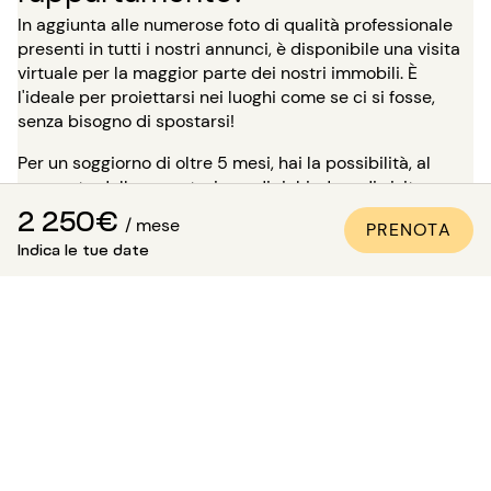
In aggiunta alle numerose foto di qualità professionale
presenti in tutti i nostri annunci, è disponibile una visita
virtuale per la maggior parte dei nostri immobili. È
l'ideale per proiettarsi nei luoghi come se ci si fosse,
senza bisogno di spostarsi!
Per un soggiorno di oltre 5 mesi, hai la possibilità, al
momento della prenotazione, di richiedere di visitare
l'immobile in presenza di uno dei nostri consulenti.
2 250€
/ mese
PRENOTA
Attenzione: in attesa di questa visita, l'alloggio non ti è
Indica le tue date
riservato e rimane disponibile per gli altri inquilini.
Come essere sicuri che
l'appartamento sia conforme
alle foto?
Paris Attitude si assicura della qualità e della conformità
di ogni proprietà: