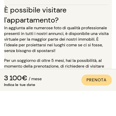
È possibile visitare
l'appartamento?
In aggiunta alle numerose foto di qualità professionale
presenti in tutti i nostri annunci, è disponibile una visita
virtuale per la maggior parte dei nostri immobili. È
l'ideale per proiettarsi nei luoghi come se ci si fosse,
senza bisogno di spostarsi!
Per un soggiorno di oltre 5 mesi, hai la possibilità, al
momento della prenotazione, di richiedere di visitare
l'immobile in presenza di uno dei nostri consulenti.
3 100€
Attenzione: in attesa di questa visita, l'alloggio non ti è
/ mese
PRENOTA
riservato e rimane disponibile per gli altri inquilini.
Indica le tue date
Come essere sicuri che
l'appartamento sia conforme
alle foto?