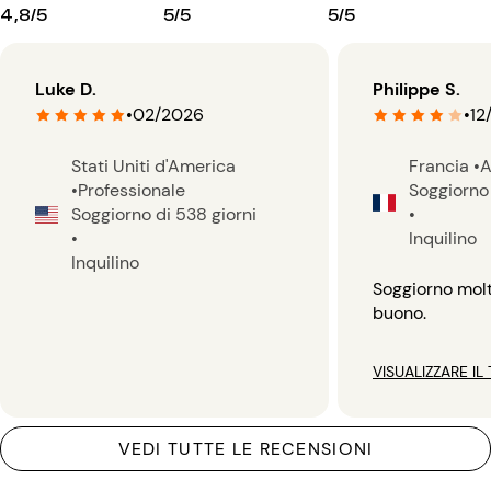
4,8/5
5/5
5/5
Luke D.
Philippe S.
•
02/2026
•
12
Stati Uniti d'America
Francia
•
A
•
Professionale
Soggiorno 
Soggiorno di 538 giorni
•
•
Inquilino
Inquilino
Soggiorno mol
buono.
VISUALIZZARE IL
VEDI TUTTE LE RECENSIONI