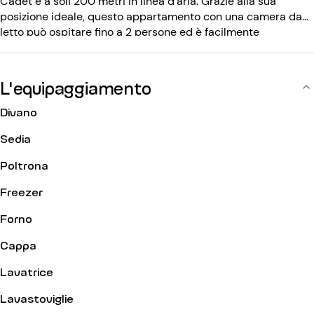
Cadet è a soli 200 metri in linea d'aria. Grazie alla sua
posizione ideale, questo appartamento con una camera da
letto può ospitare fino a 2 persone ed è facilmente
raggiungibile da tutti i migliori indirizzi di Parigi. Situato al 1°
piano con ascensore, l'edificio del XXI secolo è protetto da
citofono e codice d'ingresso.
L'equipaggiamento
Divano
Sedia
Poltrona
Freezer
Forno
Cappa
Lavatrice
Lavastoviglie