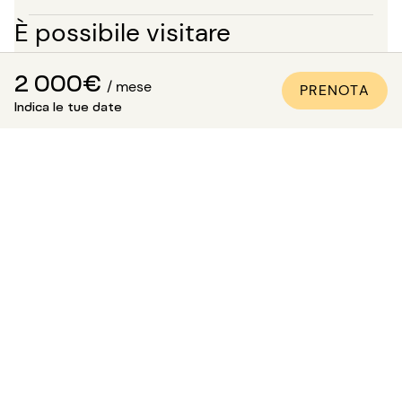
È possibile visitare
l'appartamento?
2 000€
/ mese
PRENOTA
In aggiunta alle numerose foto di qualità professionale
Indica le tue date
presenti in tutti i nostri annunci, è disponibile una visita
virtuale per la maggior parte dei nostri immobili. È
l'ideale per proiettarsi nei luoghi come se ci si fosse,
senza bisogno di spostarsi!
Per un soggiorno di oltre 5 mesi, hai la possibilità, al
momento della prenotazione, di richiedere di visitare
l'immobile in presenza di uno dei nostri consulenti.
Attenzione: in attesa di questa visita, l'alloggio non ti è
riservato e rimane disponibile per gli altri inquilini.
Come essere sicuri che
l'appartamento sia conforme
alle foto?