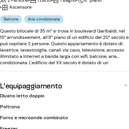
2 Persone
•
1 Letto
•
1 Bagno
•
8° piano
•
Ascensore
Balcone
Aria condizionata
Questo bilocale di 35 m² si trova in boulevard Garibaldi, nel
15° arrondissement, all'8° piano di un edificio del 20° secolo e
può ospitare 2 persone. Questo appartamento è dotato di:
lavatrice, lavastoviglie, canali via cavo, televisione, accesso
illimitato a Internet a banda larga con wifi, balcone, aria
condizionata. L'edificio del XX secolo è dotato di: un
ascensore, un codice d'ingresso.
L'equipaggiamento
Divano letto doppio
Poltrona
Forno e microonde combinato
Freezer