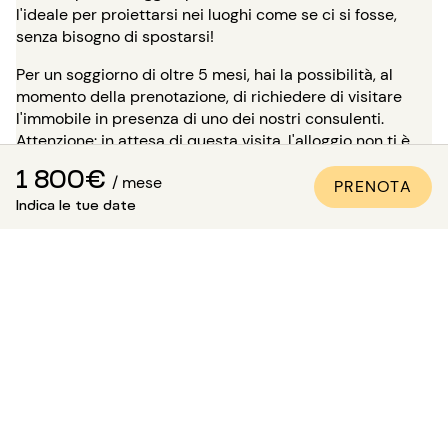
l'ideale per proiettarsi nei luoghi come se ci si fosse,
senza bisogno di spostarsi!
Per un soggiorno di oltre 5 mesi, hai la possibilità, al
momento della prenotazione, di richiedere di visitare
l'immobile in presenza di uno dei nostri consulenti.
Attenzione: in attesa di questa visita, l'alloggio non ti è
riservato e rimane disponibile per gli altri inquilini.
1 800€
/ mese
PRENOTA
Come essere sicuri che
Indica le tue date
l'appartamento sia conforme
alle foto?
Paris Attitude si assicura della qualità e della conformità
di ogni proprietà:
Tutti gli appartamenti vengono visitati, controllati e
fotografati dai nostri team specializzati.
Viene redatto un inventario dettagliato delle