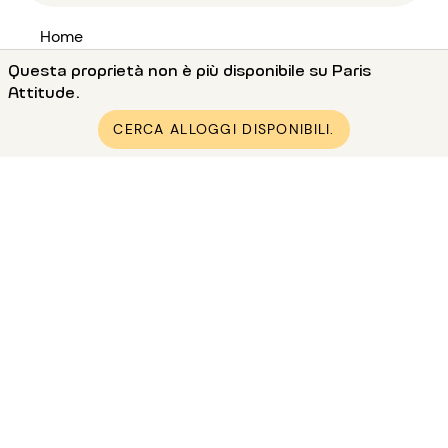
Home
●
Affitto monolocale a Parigi (75)
Questa proprietà non è più disponibile su Paris
Attitude.
●
Affitto monolocale a Paris 2 (75002)
●
Affitto monolocale a Paris Montorgueil
CERCA ALLOGGI DISPONIBILI.
●
Affitto monolocale arredata 28m² Montorgueil
Affitto Parigi e dintorni
Affitto appartamento Parigi 1
Affitto appartamento Parigi 2
Affitto appartamento Parigi 3
Affitto appartamento Parigi 4
Affitto appartamento Parigi 5
Affitto appartamento Parigi 6
Affitto appartamento Parigi 7
Affitto appartamento Parigi 8