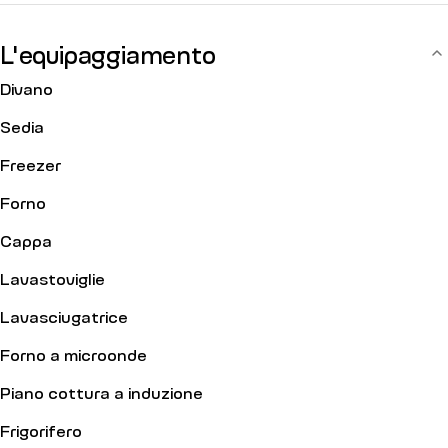
può ospitare fino a 3 persone e vi conquisterà per la sua
luminosità e spaziosità. Situato al 6° piano con ascensore,
L'equipaggiamento
l'edificio del XX secolo è protetto da un codice d'ingresso.
Divano
Sedia
Freezer
Forno
Cappa
Lavastoviglie
Lavasciugatrice
Forno a microonde
Piano cottura a induzione
Frigorifero