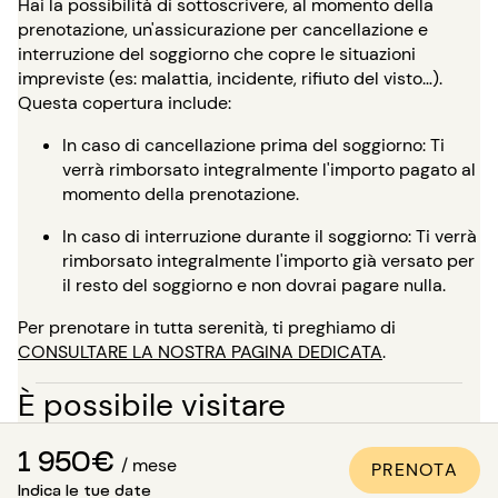
Hai la possibilità di sottoscrivere, al momento della
prenotazione, un'assicurazione per cancellazione e
interruzione del soggiorno che copre le situazioni
impreviste (es: malattia, incidente, rifiuto del visto…).
Questa copertura include:
In caso di cancellazione prima del soggiorno: Ti
verrà rimborsato integralmente l'importo pagato al
momento della prenotazione.
In caso di interruzione durante il soggiorno: Ti verrà
rimborsato integralmente l'importo già versato per
il resto del soggiorno e non dovrai pagare nulla.
Per prenotare in tutta serenità, ti preghiamo di
CONSULTARE LA NOSTRA PAGINA DEDICATA
.
È possibile visitare
l'appartamento?
1 950€
/ mese
PRENOTA
In aggiunta alle numerose foto di qualità professionale
Indica le tue date