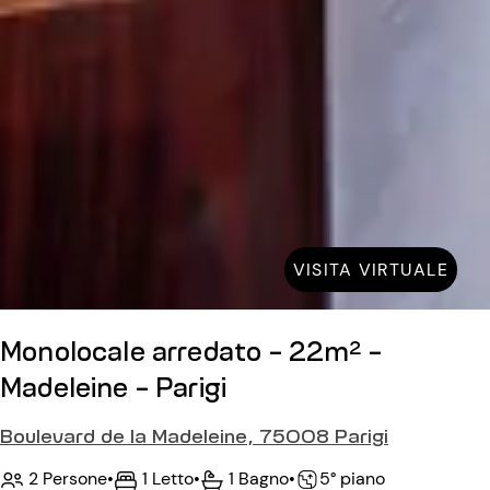
VISITA VIRTUALE
Monolocale arredato - 22m² -
Madeleine - Parigi
Boulevard de la Madeleine, 75008 Parigi
2 Persone
•
1 Letto
•
1 Bagno
•
5° piano