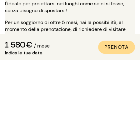
l'ideale per proiettarsi nei luoghi come se ci si fosse,
senza bisogno di spostarsi!
Per un soggiorno di oltre 5 mesi, hai la possibilità, al
momento della prenotazione, di richiedere di visitare
l'immobile in presenza di uno dei nostri consulenti.
1 580€
Attenzione: in attesa di questa visita, l'alloggio non ti è
/ mese
PRENOTA
riservato e rimane disponibile per gli altri inquilini.
Indica le tue date
Come essere sicuri che
l'appartamento sia conforme
alle foto?
Paris Attitude si assicura della qualità e della conformità
di ogni proprietà:
Tutti gli appartamenti vengono visitati, controllati e
fotografati dai nostri team specializzati.
Viene redatto un inventario dettagliato delle