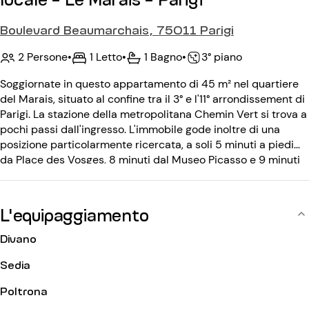
Boulevard Beaumarchais, 75011 Parigi
2 Persone
•
1 Letto
•
1 Bagno
•
3° piano
Soggiornate in questo appartamento di 45 m² nel quartiere
del Marais, situato al confine tra il 3° e l'11° arrondissement di
Parigi. La stazione della metropolitana Chemin Vert si trova a
pochi passi dall'ingresso. L'immobile gode inoltre di una
posizione particolarmente ricercata, a soli 5 minuti a piedi
da Place des Vosges, 8 minuti dal Museo Picasso e 9 minuti
da Bastille. Grazie alla sua posizione ideale, sarete nelle
immediate vicinanze dei migliori indirizzi di Parigi! Oltre alla
sua posizione, questo monolocale che può ospitare fino a 2
L'equipaggiamento
persone vi conquisterà per la sua luminosità e tranquillità.
Dispone inoltre di un'ampia cabina armadio e di un armadio
Divano
nell'ingresso (non ci sono foto ma su richiesta!) che offrono
Sedia
molto spazio di stoccaggio aggiuntivo. Situato al 3° piano,
l'edificio risalente a prima del XX secolo è protetto da
Poltrona
citofono e codice di accesso. Questo spazio appena