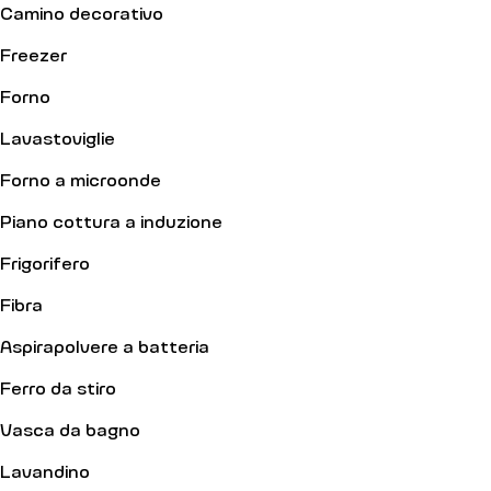
ristrutturato combina il fascino dell'architettura classica
Camino decorativo
parigina con linee pulite e moderne. L'appartamento
presenta modanature originali, eleganti camini e ampie
Freezer
finestre che inondano l'ambiente di luce naturale. Ogni
Forno
mobile è stato accuratamente selezionato per creare
un'atmosfera accogliente in cui potrete godere del perfetto
Lavastoviglie
equilibrio tra storia e design contemporaneo.
Forno a microonde
Piano cottura a induzione
Frigorifero
Fibra
Aspirapolvere a batteria
Ferro da stiro
Vasca da bagno
Lavandino