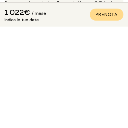
Per un soggiorno di oltre 5 mesi, hai la possibilità, al
momento della prenotazione, di richiedere di visitare
1 022€
/ mese
PRENOTA
l'immobile in presenza di uno dei nostri consulenti.
Indica le tue date
Attenzione: in attesa di questa visita, l'alloggio non ti è
riservato e rimane disponibile per gli altri inquilini.
Come essere sicuri che
l'appartamento sia conforme
alle foto?
Paris Attitude si assicura della qualità e della conformità
di ogni proprietà:
Tutti gli appartamenti vengono visitati, controllati e
fotografati dai nostri team specializzati.
Viene redatto un inventario dettagliato delle
attrezzature.
Le foto vengono aggiornate regolarmente per