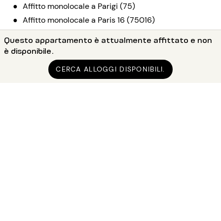
●
Affitto monolocale a Parigi (75)
●
Affitto monolocale a Paris 16 (75016)
●
Questo appartamento è attualmente affittato e non
Affitto monolocale a Paris La Muette / Bois de Boulogne
è disponibile.
●
Affitto monolocale arredata 33m² La Muette / Bois
CERCA ALLOGGI DISPONIBILI.
de Boulogne
Affitto Parigi e dintorni
Affitto appartamento Parigi 1
Affitto appartamento Parigi 2
Affitto appartamento Parigi 3
Affitto appartamento Parigi 4
Affitto appartamento Parigi 5
Affitto appartamento Parigi 6
Affitto appartamento Parigi 7