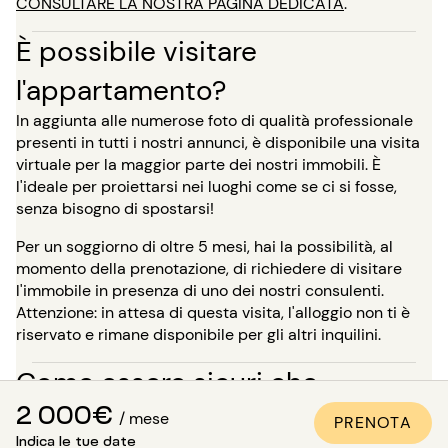
CONSULTARE LA NOSTRA PAGINA DEDICATA
.
È possibile visitare
l'appartamento?
In aggiunta alle numerose foto di qualità professionale
presenti in tutti i nostri annunci, è disponibile una visita
virtuale per la maggior parte dei nostri immobili. È
l'ideale per proiettarsi nei luoghi come se ci si fosse,
senza bisogno di spostarsi!
Per un soggiorno di oltre 5 mesi, hai la possibilità, al
momento della prenotazione, di richiedere di visitare
l'immobile in presenza di uno dei nostri consulenti.
Attenzione: in attesa di questa visita, l'alloggio non ti è
riservato e rimane disponibile per gli altri inquilini.
Come essere sicuri che
2 000€
l'appartamento sia conforme
/ mese
PRENOTA
Indica le tue date