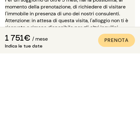
momento della prenotazione, di richiedere di visitare
l'immobile in presenza di uno dei nostri consulenti.
Attenzione: in attesa di questa visita, l'alloggio non ti è
riservato e rimane disponibile per gli altri inquilini.
1 751€
/ mese
Come essere sicuri che
PRENOTA
Indica le tue date
l'appartamento sia conforme
alle foto?
Paris Attitude si assicura della qualità e della conformità
di ogni proprietà:
Tutti gli appartamenti vengono visitati, controllati e
fotografati dai nostri team specializzati.
Viene redatto un inventario dettagliato delle
attrezzature.
Le foto vengono aggiornate regolarmente per
rimanere fedeli alla qualità dei luoghi.