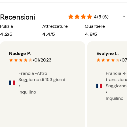
Recensioni
4/5 (5)
Pulizia
Attrezzature
Quartiere
4,2/5
4,4/5
4,8/5
Nadege P.
Evelyne L.
•
01/2023
•
07
Francia
•
Altro
Francia
•
F
Soggiorno di 153 giorni
transizion
•
Soggiorno 
Inquilino
•
Inquilino