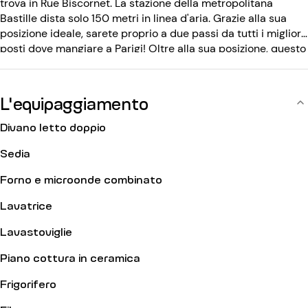
trova in Rue Biscornet. La stazione della metropolitana
Bastille dista solo 150 metri in linea d'aria. Grazie alla sua
posizione ideale, sarete proprio a due passi da tutti i migliori
posti dove mangiare a Parigi! Oltre alla sua posizione, questo
appartamento monolocale, che può ospitare fino a 2
persone, vi sedurrà con la sua luminosità e la sua calma.
Situato al 5° piano con ascensore, l'edificio è protetto da un
L'equipaggiamento
codice d'ingresso.
Divano letto doppio
Sedia
Forno e microonde combinato
Lavatrice
Lavastoviglie
Piano cottura in ceramica
Frigorifero