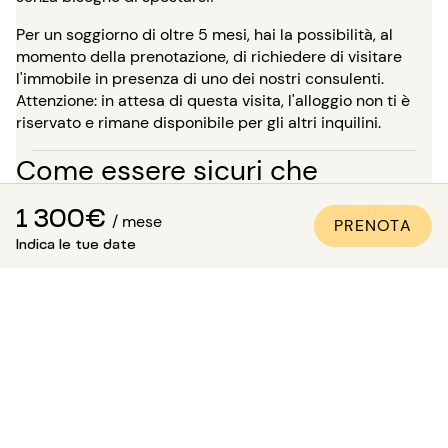
Per un soggiorno di oltre 5 mesi, hai la possibilità, al
momento della prenotazione, di richiedere di visitare
l'immobile in presenza di uno dei nostri consulenti.
Attenzione: in attesa di questa visita, l'alloggio non ti è
riservato e rimane disponibile per gli altri inquilini.
Come essere sicuri che
l'appartamento sia conforme
1 300€
/ mese
PRENOTA
alle foto?
Indica le tue date
Paris Attitude si assicura della qualità e della conformità
di ogni proprietà:
Tutti gli appartamenti vengono visitati, controllati e
fotografati dai nostri team specializzati.
Viene redatto un inventario dettagliato delle
attrezzature.