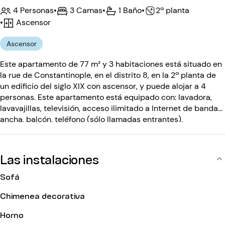
4 Personas
•
3 Camas
•
1 Baño
•
2ª planta
•
Ascensor
Ascensor
Este apartamento de 77 m² y 3 habitaciones está situado en
la rue de Constantinople, en el distrito 8, en la 2ª planta de
un edificio del siglo XIX con ascensor, y puede alojar a 4
personas. Este apartamento está equipado con: lavadora,
lavavajillas, televisión, acceso ilimitado a Internet de banda
ancha, balcón, teléfono (sólo llamadas entrantes),
reproductor de DVD, chimenea decorativa. El edificio del
siglo XIX, está equipado con: ascensor (media planta),
código de entrada, portero automático.
Las instalaciones
Sofá
Chimenea decorativa
Horno