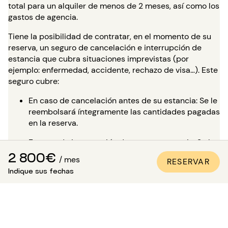
total para un alquiler de menos de 2 meses, así como los
gastos de agencia.
Tiene la posibilidad de contratar, en el momento de su
reserva, un seguro de cancelación e interrupción de
estancia que cubra situaciones imprevistas (por
ejemplo: enfermedad, accidente, rechazo de visa…). Este
seguro cubre:
En caso de cancelación antes de su estancia: Se le
reembolsará íntegramente las cantidades pagadas
en la reserva.
En caso de interrupción durante su estancia: Se le
reembolsará íntegramente las cantidades ya
2 800€
/ mes
RESERVAR
pagadas por el resto de su estancia y no tendrá
Indique sus fechas
que pagar nada más.
Para reservar con total tranquilidad,
CONSULTE
NUESTRA PÁGINA DEDICADA
.