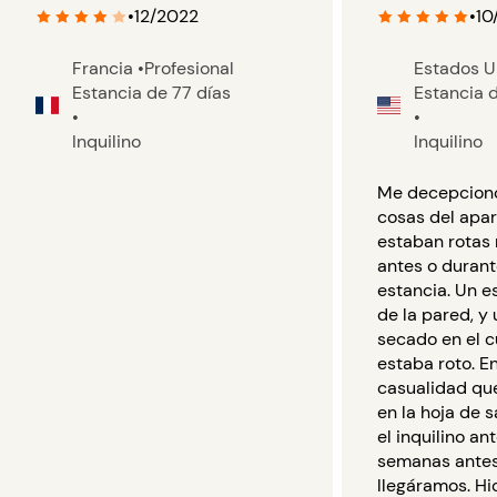
•
12/2022
•
10
Francia
•
Profesional
Estados 
Estancia de 77 días
Estancia 
•
•
Inquilino
Inquilino
Me decepcion
cosas del apa
estaban rotas 
antes o durant
estancia. Un e
de la pared, y
secado en el 
estaba roto. E
casualidad qu
en la hoja de s
el inquilino an
semanas antes
llegáramos. 