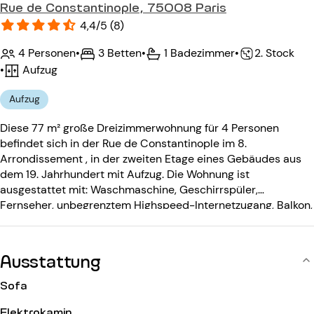
Rue de Constantinople, 75008 Paris
4,4/5 (8)
4 Personen
•
3 Betten
•
1 Badezimmer
•
2. Stock
•
Aufzug
Aufzug
Diese 77 m² große Dreizimmerwohnung für 4 Personen
befindet sich in der Rue de Constantinople im 8.
Arrondissement , in der zweiten Etage eines Gebäudes aus
dem 19. Jahrhundert mit Aufzug. Die Wohnung ist
ausgestattet mit: Waschmaschine, Geschirrspüler,
Fernseher, unbegrenztem Highspeed-Internetzugang, Balkon,
Telefon (nur eingehende Anrufe), DVD-Player, dekorativem
Kamin. Das Gebäude aus dem 19. Jahrhundert ist
ausgestattet mit: Fahrstuhl (halbe Etage), Eingangscode,
Ausstattung
Gegensprechanlage.
Sofa
Elektrokamin