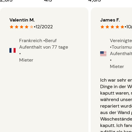
Valentin M.
James F.
•
12/2022
•
10
Frankreich
•
Beruf
Vereinigt
Aufenthalt von 77 tage
•
Tourismu
•
Aufenthal
Mieter
•
Mieter
Ich war sehr e
Dinge in der W
kaputt waren, 
während unser
repariert wurde
aus der Wand 
Wäschestände
kaputt. Ich fa
zufällig als ka