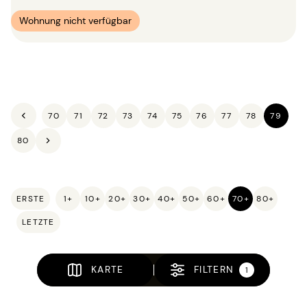
Wohnung nicht verfügbar
70
71
72
73
74
75
76
77
78
79
80
ERSTE
1+
10+
20+
30+
40+
50+
60+
70+
80+
LETZTE
KARTE
FILTERN
1