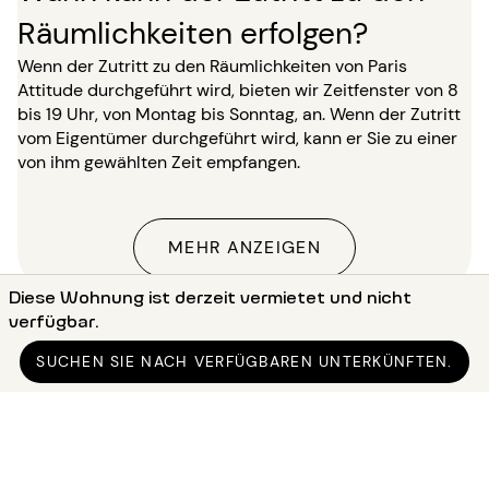
Räumlichkeiten erfolgen?
Wenn der Zutritt zu den Räumlichkeiten von Paris
Attitude durchgeführt wird, bieten wir Zeitfenster von 8
bis 19 Uhr, von Montag bis Sonntag, an. Wenn der Zutritt
vom Eigentümer durchgeführt wird, kann er Sie zu einer
von ihm gewählten Zeit empfangen.
MEHR ANZEIGEN
Diese Wohnung ist derzeit vermietet und nicht
verfügbar.
Landing-Page
●
Vermietung 1-Zimmer Paris (75)
SUCHEN SIE NACH VERFÜGBAREN UNTERKÜNFTEN.
●
Vermietung 1-Zimmer Paris 15 (75015)
●
Vermietung 1-Zimmer Paris Bir-Hakeim
●
Vermietung möblierte 1-Zimmer 32m² Bir-Hakeim