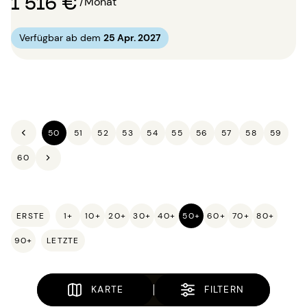
1 516 €
/Monat
Verfügbar ab dem
25 Apr. 2027
50
51
52
53
54
55
56
57
58
59
60
ERSTE
1+
10+
20+
30+
40+
50+
60+
70+
80+
90+
LETZTE
KARTE
FILTERN