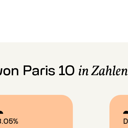
von Paris 10
in Zahlen
8.05%
D