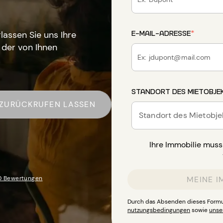
E-MAIL-ADRESSE
*
lassen Sie uns Ihre
 der von Ihnen
STANDORT DES MIETOBJE
ZURÜCKRUFEN LASSEN
Standort des Mietobje
Ihre Immobilie mus
0 Bewertungen
MEINE I
Durch das Absenden dieses Formu
nutzungsbedingungen
sowie
unser