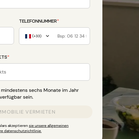
TELEFONNUMMER
*
(+33)
KTS
*
kts
s mindestens sechs Monate im Jahr
verfügbar sein.
MMOBILIE VERMIETEN
lars akzeptieren
sie unsere allgemeinen
e datenschutzrichtlinie.