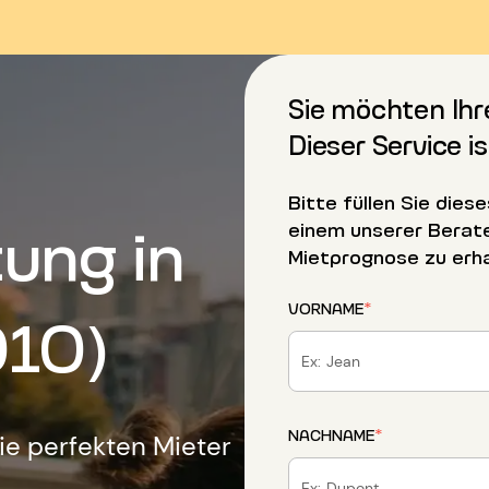
Sie möchten Ih
Dieser Service is
Bitte füllen Sie dies
ung in
einem unserer Berat
Mietprognose zu erha
VORNAME
*
10)
NACHNAME
*
die perfekten Mieter