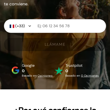
te conviene.
(+33)
LLÁMAME
Google
Trustpilot
0
0
Basado en
Opiniones
Basado en
0 Opiniones
¿Por qué confiarnos la