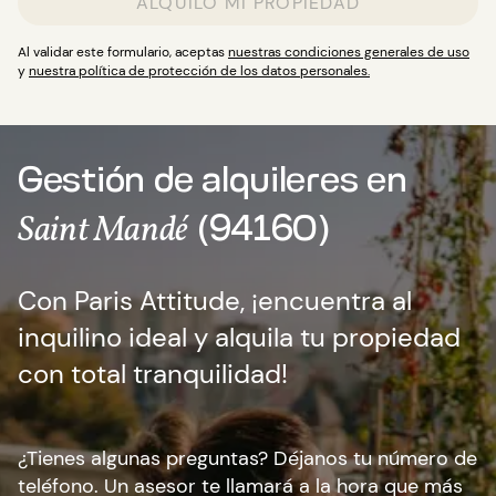
ALQUILO MI PROPIEDAD
Al validar este formulario, aceptas
nuestras condiciones generales de uso
y
nuestra política de protección de los datos personales.
Gestión de alquileres en
(94160)
Saint Mandé
Con Paris Attitude, ¡encuentra al
inquilino ideal y alquila tu propiedad
con total tranquilidad!
¿Tienes algunas preguntas? Déjanos tu número de
teléfono. Un asesor te llamará a la hora que más