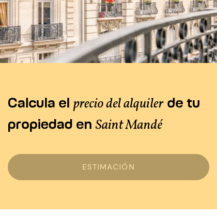
Calcula el
de tu
precio del alquiler
propiedad en
Saint Mandé
ESTIMACIÓN