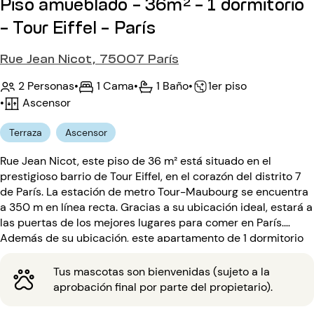
Piso amueblado - 36m² - 1 dormitorio
- Tour Eiffel - París
Rue Jean Nicot, 75007 París
2 Personas
•
1 Cama
•
1 Baño
•
1er piso
•
Ascensor
Terraza
Ascensor
Rue Jean Nicot, este piso de 36 m² está situado en el
prestigioso barrio de Tour Eiffel, en el corazón del distrito 7
de París. La estación de metro Tour-Maubourg se encuentra
a 350 m en línea recta. Gracias a su ubicación ideal, estará a
las puertas de los mejores lugares para comer en París.
Además de su ubicación, este apartamento de 1 dormitorio
con capacidad para 2 personas le conquistará por su
tranquilidad. Situado en la 1ª planta con ascensor, el edificio
Tus mascotas son bienvenidas (sujeto a la
del siglo XX está asegurado por interfono y código de
aprobación final por parte del propietario).
entrada.