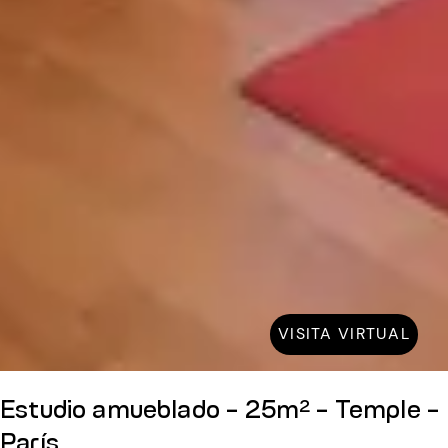
VISITA VIRTUAL
Estudio amueblado - 25m² - Temple -
París