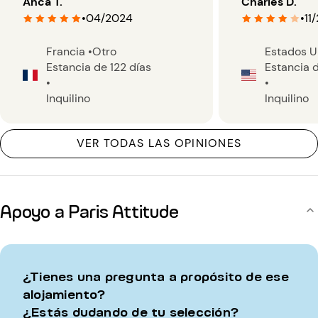
Anca T.
Charles D.
•
04/2024
•
11
Francia
•
Otro
Estados 
Estancia de 122 días
Estancia d
•
•
Inquilino
Inquilino
VER TODAS LAS OPINIONES
Apoyo a Paris Attitude
¿Tienes una pregunta a propósito de ese
alojamiento?
¿Estás dudando de tu selección?