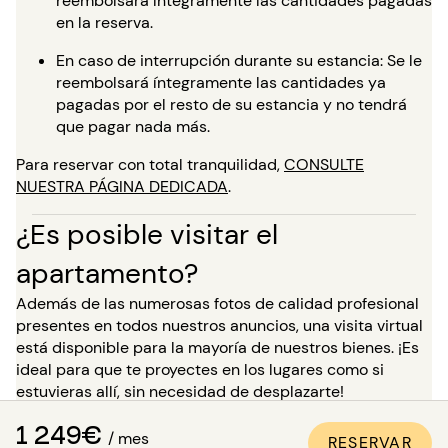
reembolsará íntegramente las cantidades pagadas
en la reserva.
En caso de interrupción durante su estancia: Se le
reembolsará íntegramente las cantidades ya
pagadas por el resto de su estancia y no tendrá
que pagar nada más.
Para reservar con total tranquilidad,
CONSULTE
NUESTRA PÁGINA DEDICADA
.
¿Es posible visitar el
apartamento?
Además de las numerosas fotos de calidad profesional
presentes en todos nuestros anuncios, una visita virtual
está disponible para la mayoría de nuestros bienes. ¡Es
ideal para que te proyectes en los lugares como si
estuvieras allí, sin necesidad de desplazarte!
1 249€
Para una estancia de más de 5 meses, tienes la
/ mes
RESERVAR